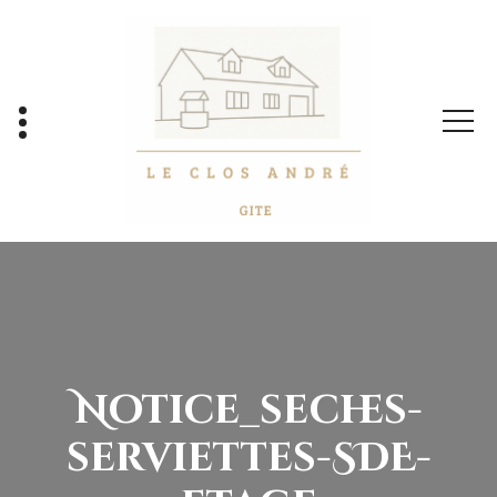
Aller
au
contenu
Notice_seches-
serviettes-SDE-